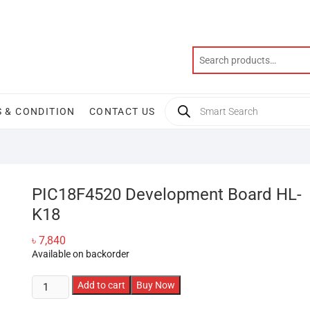
Products
 & CONDITION
CONTACT US
search
PIC18F4520 Development Board HL-
K18
৳
7,840
Available on backorder
PIC18F4520
Add to cart
Buy Now
Development