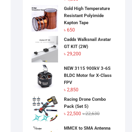
Gold High Temperature
Resistant Polyimide
Kapton Tape
৳
650
Caddx Walksnail Avatar
GT KIT (2W)
৳
29,200
NEW 3115 900kV 3-6S
BLDC Motor for X-Class
FPV
৳
2,850
Racing Drone Combo
Pack (Set 5)
Original
Current
৳
22,500
৳
22,630
price
price
was:
is:
MMCX to SMA Antenna