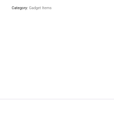
Board
Category:
Gadget Items
HL-
K18
quantity