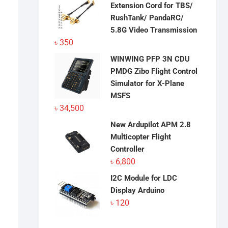
৳ 22,630.
৳ 22,500.
Extension Cord for TBS/
RushTank/ PandaRC/
5.8G Video Transmission
৳
350
WINWING PFP 3N CDU
PMDG Zibo Flight Control
Simulator for X-Plane
MSFS
৳
34,500
New Ardupilot APM 2.8
Multicopter Flight
Controller
৳
6,800
I2C Module for LDC
Display Arduino
৳
120