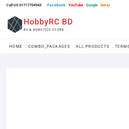
Skip
Call US 01717704943
Facebook
YouTube
Google
Daraz
to
content
HobbyRC BD
RC & ROBOTICS STORE
HOME
COMBO_PACKAGES
ALL PRODUCTS
TERMS