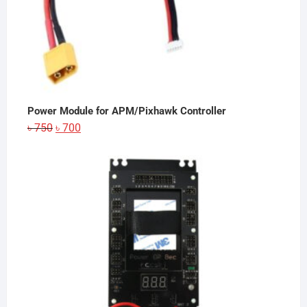
Power Module for APM/Pixhawk Controller
Original
Current
৳
750
৳
700
price
price
was:
is:
৳ 750.
৳ 700.