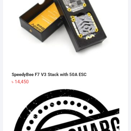
SpeedyBee F7 V3 Stack with 50A ESC
৳
14,450