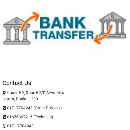
Contact Us
House# 2, Road# 2/F, Sector# 4
Uttara, Dhaka-1230
01717704943 (Order Process)
01676397215 (Technical)
0171-7704943