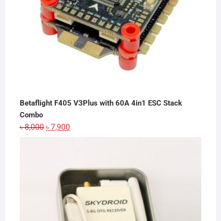
Betaflight F405 V3Plus with 60A 4in1 ESC Stack
Combo
Original
Current
৳
8,000
৳
7,900
price
price
was:
is:
৳ 8,000.
৳ 7,900.