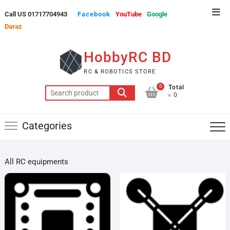
Skip
Top
Call US 01717704943
Facebook
YouTube
Google
to
Men
Daraz
content
HobbyRC BD
RC & ROBOTICS STORE
0
Total
Search
৳ 0
for:
Categories
All RC equipments