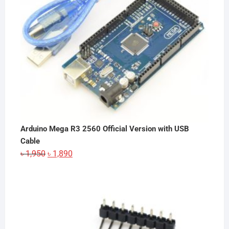
Arduino Mega R3 2560 Official Version with USB
Cable
Original
Current
৳
1,950
৳
1,890
price
price
was:
is:
৳ 1,950.
৳ 1,890.