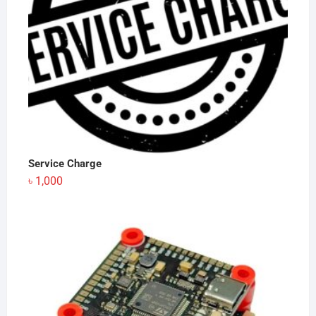
Service Charge
৳
1,000