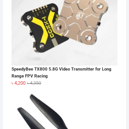
SpeedyBee TX800 5.8G Video Transmitter for Long
Range FPV Racing
Original
Current
৳
4,200
৳
4,350
price
price
was:
is:
৳ 4,350.
৳ 4,200.