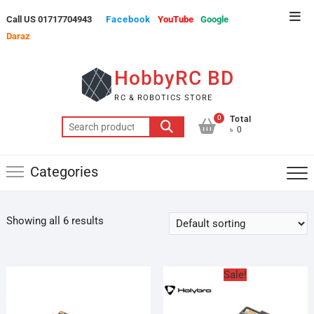
Skip
Top
Call US 01717704943
Facebook
YouTube
Google
to
Men
Daraz
content
HobbyRC BD
RC & ROBOTICS STORE
0
Total
Search
৳ 0
for:
Categories
Showing all 6 results
Sale!