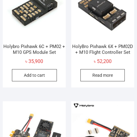
Holybro Pixhawk 6C + PM02 +
HolyBro Pixhawk 6X + PM02D
M10 GPS Module Set
+ M10 Flight Controller Set
৳
35,900
৳
52,200
Add to cart
Read more