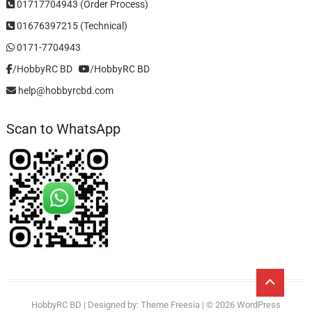
01717704943 (Order Process)
01676397215 (Technical)
0171-7704943
/HobbyRC BD‎ ‎ ‎
/HobbyRC BD
help@hobbyrcbd.com
Scan to WhatsApp
Go
to
HobbyRC BD
| Designed by:
Theme Freesia
| © 2026
WordPress
top