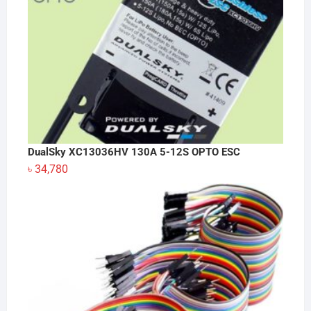
DualSky XC13036HV 130A 5-12S OPTO ESC
৳
34,780