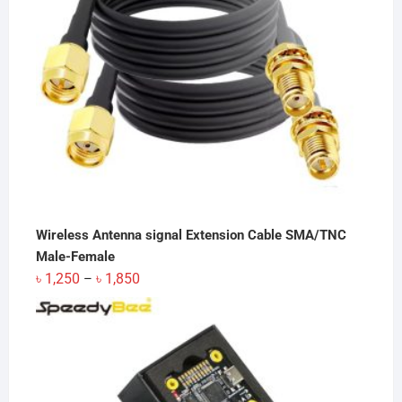
Wireless Antenna signal Extension Cable SMA/TNC
Male-Female
Price
৳
1,250
৳
1,850
–
range:
৳ 1,250
through
৳ 1,850