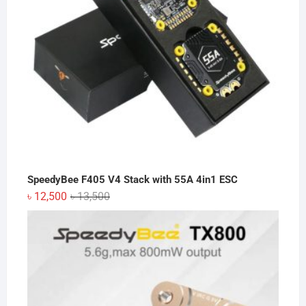
SpeedyBee F405 V4 Stack with 55A 4in1 ESC
Original
Current
৳
12,500
৳
13,500
price
price
was:
is:
৳ 13,500.
৳ 12,500.