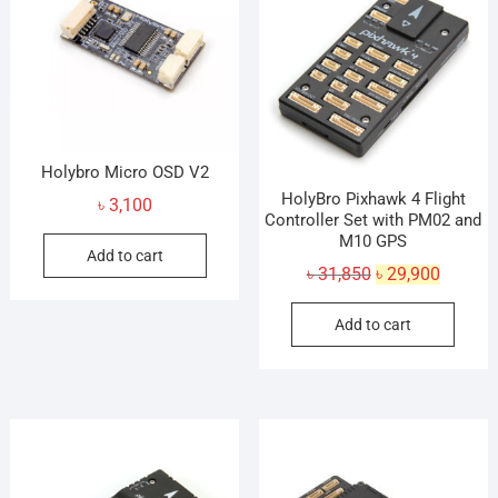
Holybro Micro OSD V2
HolyBro Pixhawk 4 Flight
৳
3,100
Controller Set with PM02 and
M10 GPS
Add to cart
Original
Current
৳
31,850
৳
29,900
price
price
Add to cart
was:
is:
৳ 31,850.
৳ 29,900