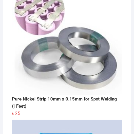
৳ 480.
৳ 450.
Pure Nickel Strip 10mm x 0.15mm for Spot Welding
(1Feet)
৳
25