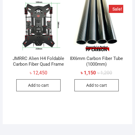
Sale!
JMRRC Alien H4 Foldable
8X6mm Carbon Fiber Tube
Carbon Fiber Quad Frame
(1000mm)
Original
Current
৳
12,450
৳
1,150
৳
1,200
price
price
was:
is:
Add to cart
Add to cart
৳ 1,200.
৳ 1,150.