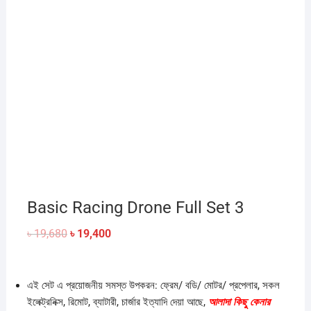
Basic Racing Drone Full Set 3
Original
Current
৳
19,680
৳
19,400
price
price
was:
is:
৳ 19,680.
৳ 19,400.
এই সেট এ প্রয়োজনীয় সমস্ত উপকরন: ফ্রেম/ বডি/ মোটর/ প্রপেলার, সকল
ইলেক্ট্রনিক্স, রিমোট, ব্যাটারী, চার্জার ইত্যাদি দেয়া আছে,
আলাদা কিছু কেনার