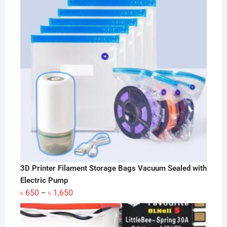
3D Printer Filament Storage Bags Vacuum Sealed with
Electric Pump
Price
৳
650
৳
1,650
–
range:
৳ 650