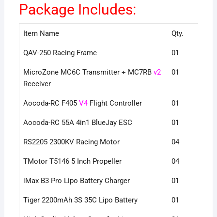
Package Includes:
Item Name
Qty.
QAV-250 Racing Frame
01
MicroZone MC6C Transmitter + MC7RB
v2
01
Receiver
Aocoda-RC F405
V4
Flight Controller
01
Aocoda-RC 55A 4in1 BlueJay ESC
01
RS2205 2300KV Racing Motor
04
TMotor T5146 5 Inch Propeller
04
iMax B3 Pro Lipo Battery Charger
01
Tiger 2200mAh 3S 35C Lipo Battery
01