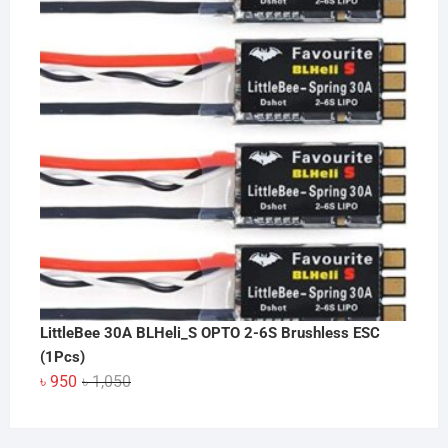
through
৳ 1,650
LittleBee 30A BLHeli_S OPTO 2-6S Brushless ESC
(1Pcs)
Original
Current
৳
950
৳
1,050
price
price
was:
is: