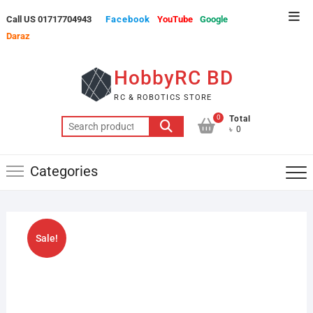
Skip
Top
Call US 01717704943
Facebook
YouTube
Google
to
Men
Daraz
content
HobbyRC BD
RC & ROBOTICS STORE
0
Total
Search
৳ 0
for:
Categories
Sale!