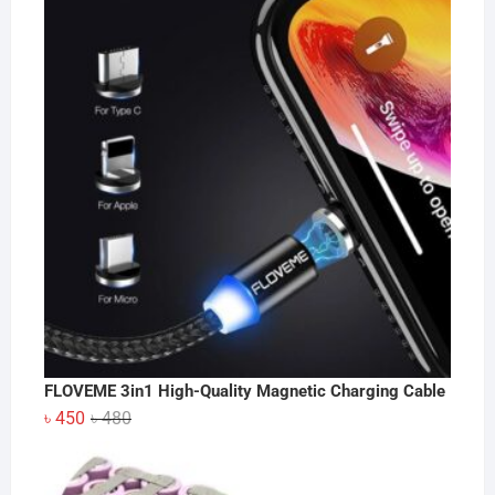
FLOVEME 3in1 High-Quality Magnetic Charging Cable
Original
Current
৳
450
৳
480
price
price
was:
is: