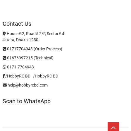
Contact Us
House# 2, Road# 2/F, Sector# 4
Uttara, Dhaka-1230
01717704943 (Order Process)
01676397215 (Technical)
0171-7704943
/HobbyRC BD‎ ‎ ‎
/HobbyRC BD
help@hobbyrcbd.com
Scan to WhatsApp
Go