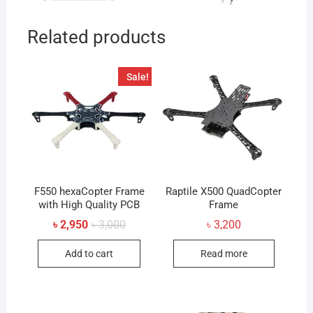
Related products
Sale!
F550 hexaCopter Frame
Raptile X500 QuadCopter
with High Quality PCB
Frame
Original
Current
৳
2,950
৳
3,000
৳
3,200
price
price
was:
is:
Add to cart
Read more
৳ 3,000.
৳ 2,950.