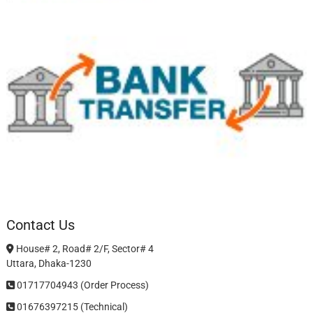
Contact Us
House# 2, Road# 2/F, Sector# 4
Uttara, Dhaka-1230
01717704943 (Order Process)
01676397215 (Technical)