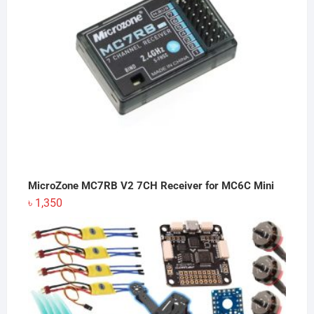
MicroZone MC7RB V2 7CH Receiver for MC6C Mini
৳
1,350