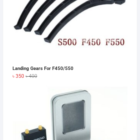
Landing Gears For F450/550
Original
Current
৳
350
৳
400
price
price
was:
is:
৳ 400.
৳ 350.