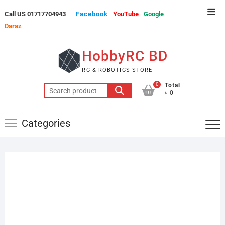
Skip
Top
Call US 01717704943
Facebook
YouTube
Google
to
Men
Daraz
content
HobbyRC BD
RC & ROBOTICS STORE
0
Total
Search
৳ 0
for:
Categories