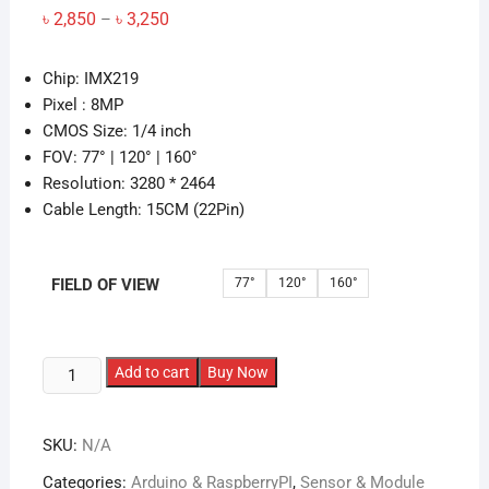
Price
৳
2,850
৳
3,250
–
range:
৳ 2,850
through
Chip: IMX219
৳ 3,250
Pixel : 8MP
CMOS Size: 1/4 inch
FOV: 77° | 120° | 160°
Resolution: 3280 * 2464
Cable Length: 15CM (22Pin)
FIELD OF VIEW
77°
120°
160°
IMX219
Add to cart
Buy Now
8MP
MIPI
SKU:
N/A
Camera
with
Categories:
Arduino & RaspberryPI
,
Sensor & Module