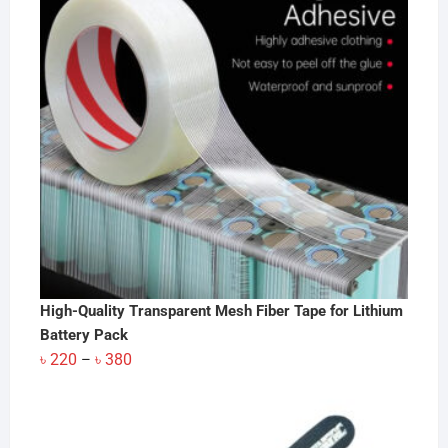
High-Quality Transparent Mesh Fiber Tape for Lithium
Battery Pack
Price
৳
220
৳
380
–
range:
৳ 220
through