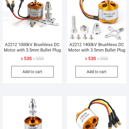
A2212 1000kV Brushless DC
A2212 1400kV Brushless DC
Motor with 3.5mm Bullet Plug
Motor with 3.5mm Bullet Plug
Original
Current
Original
Current
৳
530
৳
550
৳
530
৳
550
price
price
price
price
Add to cart
Add to cart
was:
is:
was:
is:
৳ 550.
৳ 530.
৳ 550.
৳ 530.