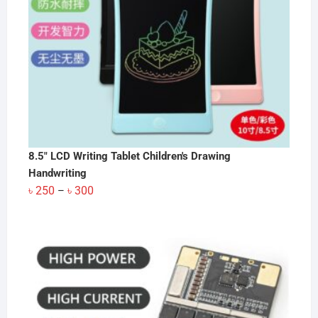
8.5" LCD Writing Tablet Children's Drawing
Handwriting
Price
৳
250
৳
300
–
range:
৳ 250
through
৳ 300