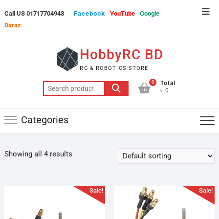
Skip
Top
Call US 01717704943
Facebook
YouTube
Google
to
Men
Daraz
content
HobbyRC BD
RC & ROBOTICS STORE
0
Total
Search
৳ 0
for:
Categories
Showing all 4 results
Sale!
Sale!