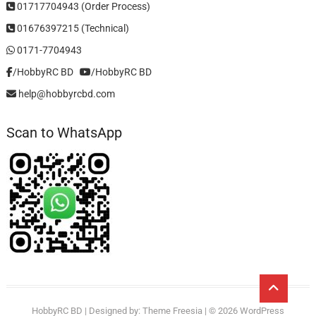
01717704943 (Order Process)
01676397215 (Technical)
0171-7704943
/HobbyRC BD‎ ‎ ‎
/HobbyRC BD
help@hobbyrcbd.com
Scan to WhatsApp
Go
to
HobbyRC BD
| Designed by:
Theme Freesia
| © 2026
WordPress
top